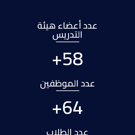
عدد أعضاء هيئة
التدريس
+
71
عدد الموظفين
+
79
عدد الطلاب