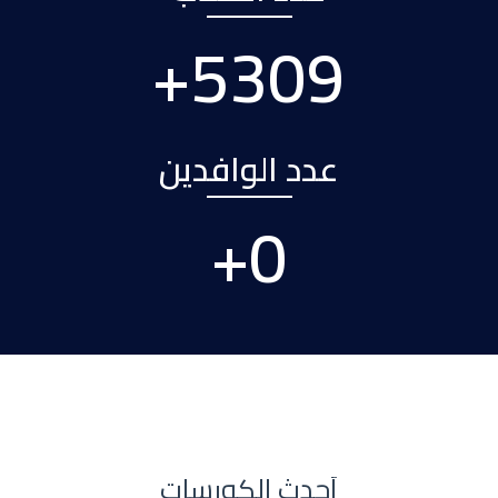
+
6597
عدد الوافدين
+
0
أحدث الكورسات