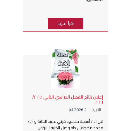
اقرأ المزيد
إعلان نتائج الفصل الدراسي الثاني ٢٠٢٥/
٢٠٢٦
التاريخ :
2 Jul 2026
قرر ا د / أسامة محمود قرني عميد الكلية و ا د/
محمد مصطفى طه وكيل الكلية لشؤون