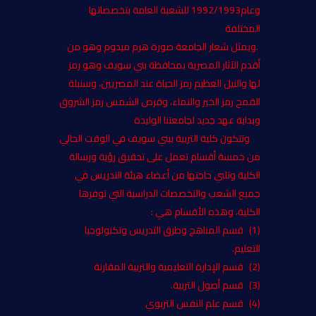
وعام1992/1993 للشعبة العامة بتخصصاتها
المختلفة
.ويمثل شعار الجامعة صورة هرم ميدوم وهو من
أقدم الآثار المصرية بمحافظة بني سويف وهو رمز
لها والنيل العظيم رمز الحياة عند المصريين، وسنبلة
القمح رمز الخير والنماء، وقرص الشمس رمز الشروق
وبداية عهد جديد لجامعتنا الوليدة
وتتكون كلية التربية ببني سويف في الوقت الحالي
من خمسة أقسام تعمل على تحقيق رؤية ورسالة
الكلية وتلبي حاجتها من أعضاء هيئة التدريس في
جميع الشعب والتخصصات الدراسية التي توفرها
الكلية، وهذه الأقسام هي :
(1)
قسم المناهج وطرق التدريس وتكنولوجيا
التعليم.
(2)
قسم الإدارة التعليمية والتربية المقارنة
(3)
قسم أصول التربية.
(4)
قسم علم النفس التربوي